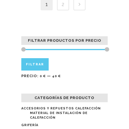
1
2
FILTRAR PRODUCTOS POR PRECIO
Precio
Precio
FILTRAR
mínimo
máximo
PRECIO:
—
0 €
40 €
CATEGORÍAS DE PRODUCTO
ACCESORIOS Y REPUESTOS CALEFACCIÓN
MATERIAL DE INSTALACIÓN DE
CALEFACCIÓN
GRIFERÍA