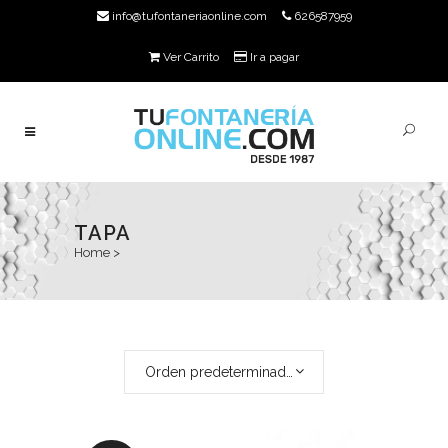
info@tufontaneriaonline.com
626587959
Ver Carrito
Ir a pagar
TAPA
Home
>
Orden predeterminado