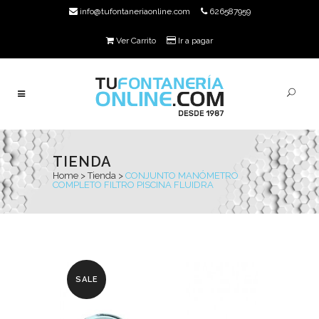
info@tufontaneriaonline.com
626587959
Ver Carrito
Ir a pagar
TIENDA
Home
>
Tienda
>
CONJUNTO MANÓMETRO
COMPLETO FILTRO PISCINA FLUIDRA
SALE