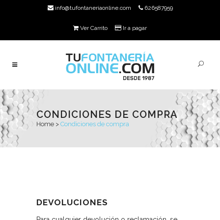
info@tufontaneriaonline.com
626587959
Ver Carrito
Ir a pagar
CONDICIONES DE COMPRA
Home
>
Condiciones de compra
DEVOLUCIONES
Para cualquier devolución o reclamación, se