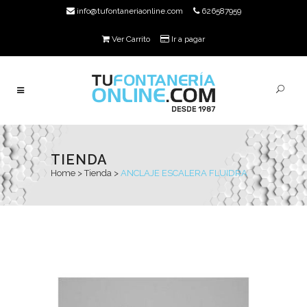
info@tufontaneriaonline.com
626587959
Ver Carrito
Ir a pagar
TIENDA
Home
>
Tienda
>
ANCLAJE ESCALERA FLUIDRA