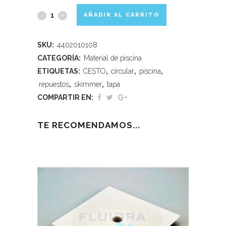
AÑADIR AL CARRITO
SKU:
4402010108
CATEGORÍA:
Material de piscina
ETIQUETAS:
CESTO
,
circular
,
piscina
,
repuestos
,
skimmer
,
tapa
COMPARTIR EN:
TE RECOMENDAMOS...