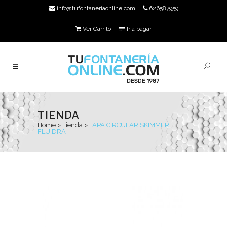
info@tufontaneriaonline.com
626587959
Ver Carrito
Ir a pagar
TIENDA
Home
>
Tienda
>
TAPA CIRCULAR SKIMMER
FLUIDRA