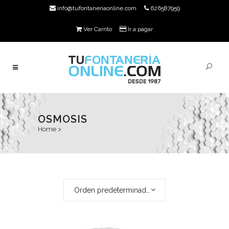
info@tufontaneriaonline.com
626587959
Ver Carrito
Ir a pagar
OSMOSIS
Home
>
Orden predeterminado