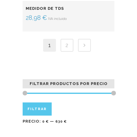
MEDIDOR DE TDS
28,98
€
IVA incluido
1
2
FILTRAR PRODUCTOS POR PRECIO
Precio
Precio
FILTRAR
mínimo
máximo
PRECIO:
—
0 €
630 €