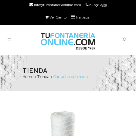
info@tufontaneriaonline.com
626587959
Ver Carrito
Ir a pagar
TIENDA
Home
>
Tienda
>
Cartucho bobinado