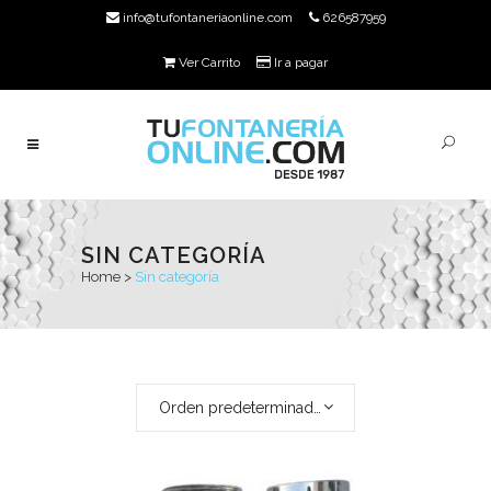
info@tufontaneriaonline.com
626587959
Ver Carrito
Ir a pagar
SIN CATEGORÍA
Home
>
Sin categoría
Orden predeterminado