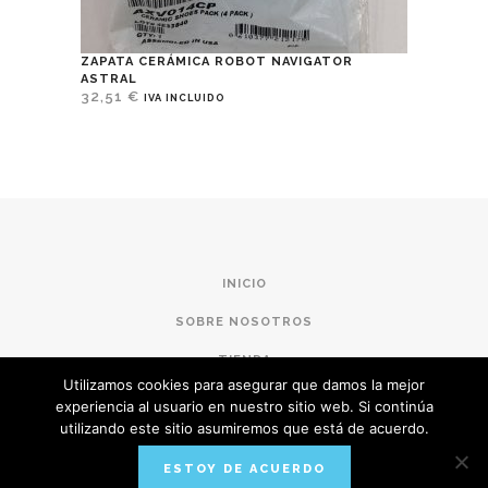
ZAPATA CERÁMICA ROBOT NAVIGATOR
ASTRAL
32,51
€
IVA INCLUIDO
INICIO
SOBRE NOSOTROS
TIENDA
Utilizamos cookies para asegurar que damos la mejor
CONDICIONES DE COMPRA
experiencia al usuario en nuestro sitio web. Si continúa
utilizando este sitio asumiremos que está de acuerdo.
POLÍTICA DE PRIVACIDAD
ESTOY DE ACUERDO
AVISO LEGAL