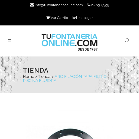
info@tufontaneriaonline.com
626587959
Ver Carrito
Ir a pagar
TIENDA
Home
>
Tienda
>
ARO FIJACIÓN TAPA FILTRO
PISCINA FLUIDRA