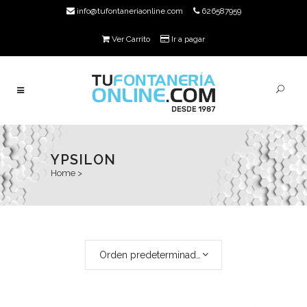
info@tufontaneriaonline.com
626587959
Ver Carrito
Ir a pagar
YPSILON
Home
>
Orden predeterminado