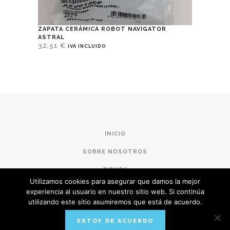
ZAPATA CERÁMICA ROBOT NAVIGATOR
ASTRAL
32,51
€
IVA INCLUIDO
INICIO
SOBRE NOSOTROS
TIENDA
Utilizamos cookies para asegurar que damos la mejor
CONDICIONES DE COMPRA
experiencia al usuario en nuestro sitio web. Si continúa
utilizando este sitio asumiremos que está de acuerdo.
POLÍTICA DE PRIVACIDAD
ESTOY DE ACUERDO
AVISO LEGAL