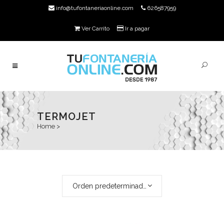
info@tufontaneriaonline.com
626587959
Ver Carrito
Ir a pagar
TERMOJET
Home
>
Orden predeterminado