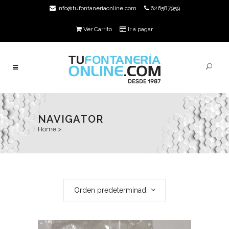
info@tufontaneriaonline.com
626587959
Ver Carrito
Ir a pagar
NAVIGATOR
Home
>
Orden predeterminado