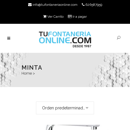
info@tufontaneriaonline.com
626587959
Ver Carrito
Ir a pagar
MINTA
Home
>
Orden predeterminado