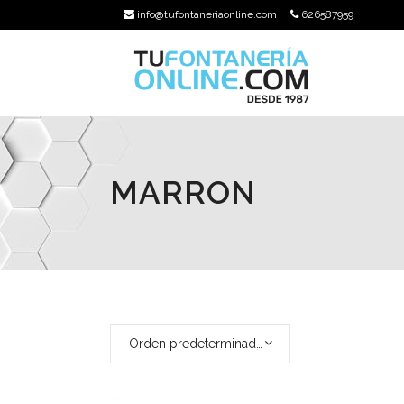
info@tufontaneriaonline.com
626587959
MARRON
Orden predeterminado