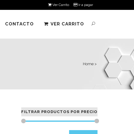
Ver Carrito
Ir a pagar
CONTACTO
VER CARRITO
Home
>
FILTRAR PRODUCTOS POR PRECIO
Precio
Precio