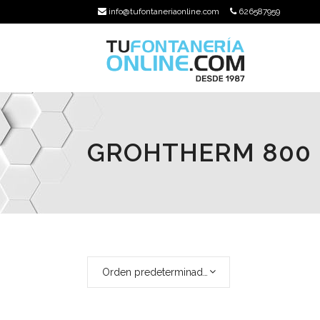
info@tufontaneriaonline.com
626587959
GROHTHERM 800
Orden predeterminado