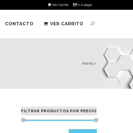
Ver Carrito
Ir a pagar
CONTACTO
VER CARRITO
Home
>
FILTRAR PRODUCTOS POR PRECIO
Precio
Precio