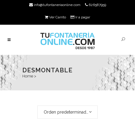
info@tufontaneriaonline.com
626587959
Ver Carrito
Ir a pagar
DESMONTABLE
Home
>
Orden predeterminado