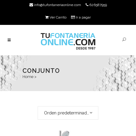
info@tufontaneriaonline.com
626587959
Ver Carrito
Ir a pagar
CONJUNTO
Home
>
Orden predeterminado