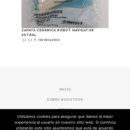
ZAPATA CERÁMICA ROBOT NAVIGATOR
ASTRAL
32,51
€
IVA INCLUIDO
INICIO
SOBRE NOSOTROS
TIENDA
Utilizamos cookies para asegurar que damos la mejor
CONDICIONES DE COMPRA
experiencia al usuario en nuestro sitio web. Si continúa
utilizando este sitio asumiremos que está de acuerdo.