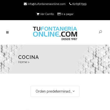
info@tufontaneriaonline.com
626587959
Ver Carrito
Ir a pagar
COCINA
Home
>
Orden predeterminado