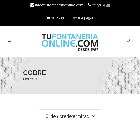
info@tufontaneriaonline.com
626587959
Ver Carrito
Ir a pagar
COBRE
Home
>
Orden predeterminado