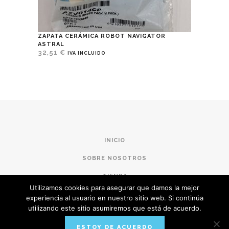
ZAPATA CERÁMICA ROBOT NAVIGATOR
ASTRAL
32,51
€
IVA INCLUIDO
INICIO
SOBRE NOSOTROS
TIENDA
Utilizamos cookies para asegurar que damos la mejor
CONDICIONES DE COMPRA
experiencia al usuario en nuestro sitio web. Si continúa
utilizando este sitio asumiremos que está de acuerdo.
POLÍTICA DE PRIVACIDAD
ESTOY DE ACUERDO