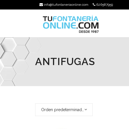
info@tufontaneriaonline.com
626587959
ANTIFUGAS
Orden predeterminado