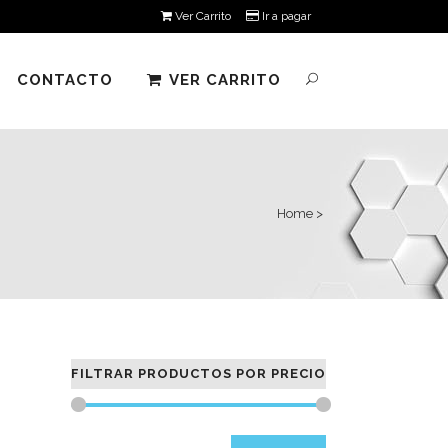
Ver Carrito
Ir a pagar
CONTACTO
VER CARRITO
Home
>
FILTRAR PRODUCTOS POR PRECIO
Precio
Precio