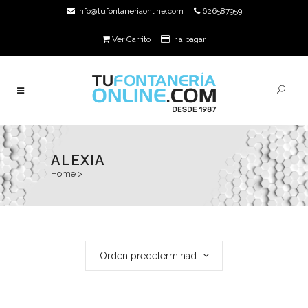
info@tufontaneriaonline.com
626587959
Ver Carrito
Ir a pagar
ALEXIA
Home
>
Orden predeterminado