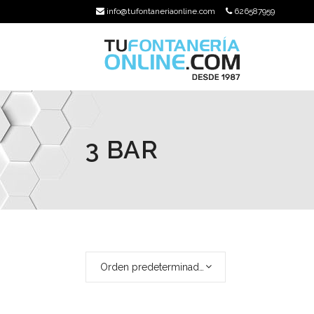
info@tufontaneriaonline.com
626587959
3 BAR
Orden predeterminado