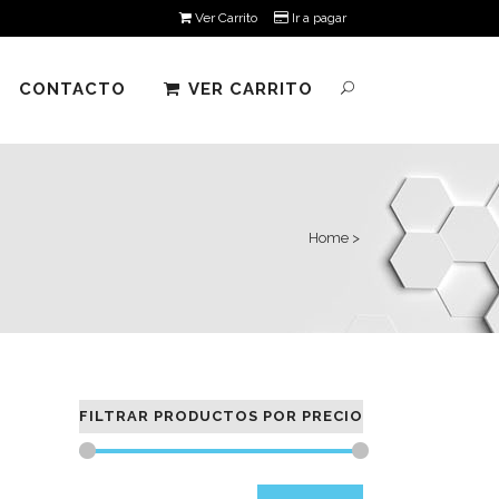
Ver Carrito
Ir a pagar
CONTACTO
VER CARRITO
Home
>
FILTRAR PRODUCTOS POR PRECIO
Precio
Precio