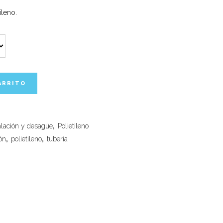
ileno.
ARRITO
alación y desagüe
,
Polietileno
ión
,
polietileno
,
tubería