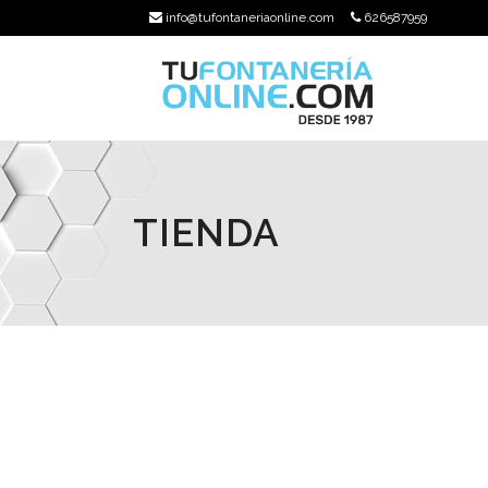
info@tufontaneriaonline.com
626587959
TIENDA