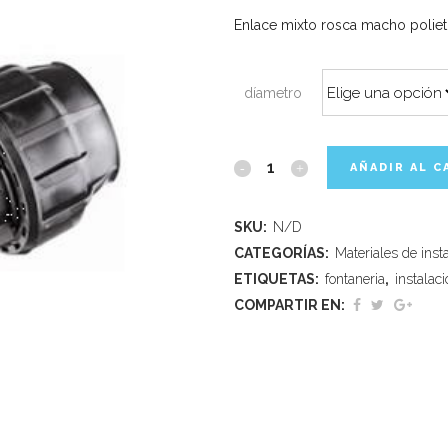
Enlace mixto rosca macho poliet
díametro
AÑADIR AL C
SKU:
N/D
CATEGORÍAS:
Materiales de inst
ETIQUETAS:
fontaneria
,
instalac
COMPARTIR EN: