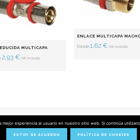
ENLACE MULTICAPA MACH
1,62
€
Desde
IVA incluido
REDUCIDA MULTICAPA
2,93
€
e
IVA incluido
 mejor experiencia al usuario en nuestro sitio web. Si continúa utiliza
IENDA
CONDICIONES DE COMPRA
POLÍTICA DE PRIVACI
ESTOY DE ACUERDO
POLÍTICA DE COOKIES