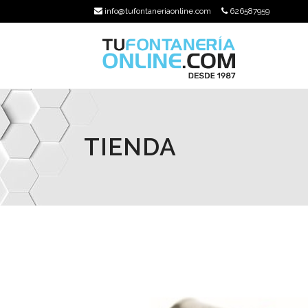
info@tufontaneriaonline.com
626587959
TIENDA