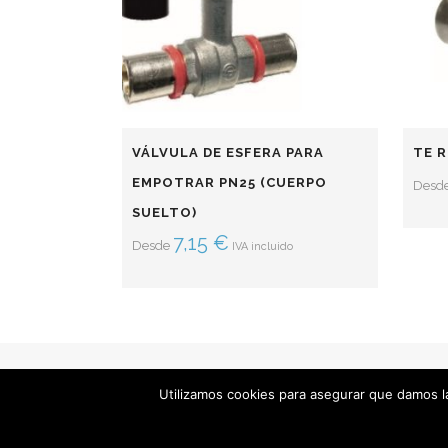
VÁLVULA DE ESFERA PARA
TE 
EMPOTRAR PN25 (CUERPO
Desd
SUELTO)
7,15
€
Desde
IVA incluido
Utilizamos cookies para asegurar que damos la
INICIO
SOBRE NOSOTROS
T