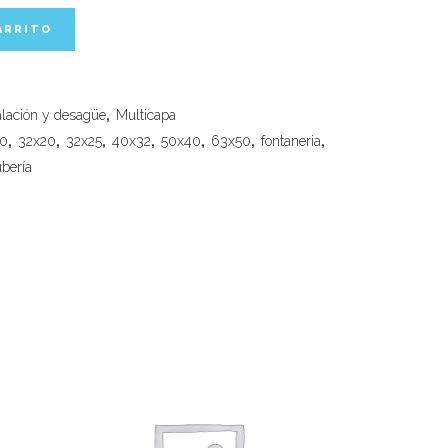
ARRITO
alación y desagüe
,
Multicapa
20
,
32x20
,
32x25
,
40x32
,
50x40
,
63x50
,
fontaneria
,
ubería