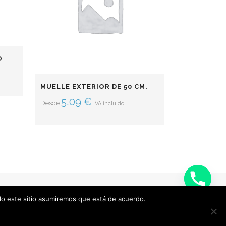
O
MUELLE EXTERIOR DE 50 CM.
5,09
€
Desde
IVA incluido
ndo este sitio asumiremos que está de acuerdo.
DAD
AVISO LEGAL
CONTACTO