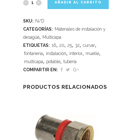
AÑADIR AL CARRITO
SKU:
N/D
CATEGORÍAS:
Materiales de instalación y
desagüe
,
Multicapa
ETIQUETAS:
16
,
20
,
25
,
32
,
curvar
,
fontaneria
,
instalación
,
interior
,
muelle
,
multicapa
,
potable
,
tubería
COMPARTIR EN:
PRODUCTOS RELACIONADOS