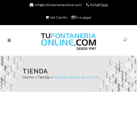
info@tufontaneriaonline.com
626587959
Ver Carrito
Ir a pagar
TIENDA
Home
>
Tienda
>
Muelle interior de 80 cm.