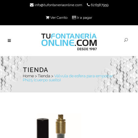
info@tufontaneriaonline.com
626587959
Ver Carrito
Ir a pagar
TIENDA
Home
>
Tienda
>
Válvula de esfera para empotrar
PN25 (cuerpo suelto)