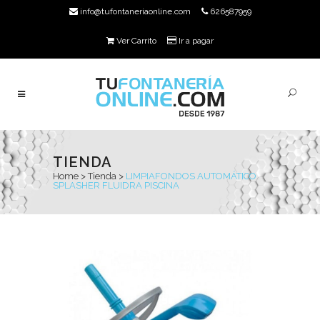
info@tufontaneriaonline.com
626587959
Ver Carrito
Ir a pagar
TIENDA
Home
>
Tienda
>
LIMPIAFONDOS AUTOMÁTICO
SPLASHER FLUIDRA PISCINA