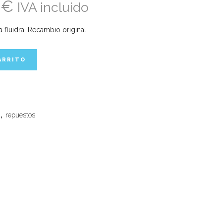
3
€
IVA incluido
fluidra. Recambio original.
ARRITO
a
,
repuestos