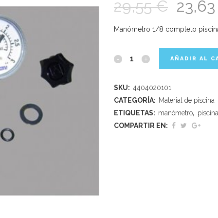
29,55
€
23,6
Manómetro 1/8 completo piscina 
AÑADIR AL C
SKU:
4404020101
CATEGORÍA:
Material de piscina
ETIQUETAS:
manómetro
,
piscin
COMPARTIR EN: