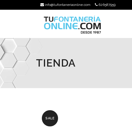
info@tufontaneriaonline.com
626587959
TIENDA
SALE