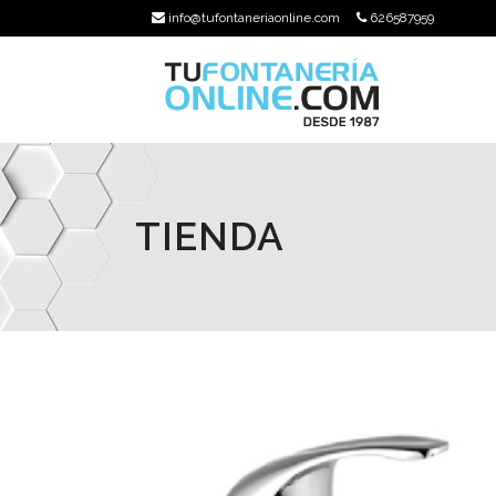
info@tufontaneriaonline.com
626587959
TIENDA