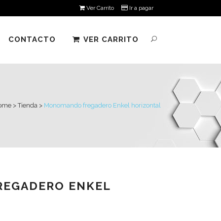
Ver Carrito
Ir a pagar
CONTACTO
VER CARRITO
ome
>
Tienda
>
Monomando fregadero Enkel horizontal
EGADERO ENKEL