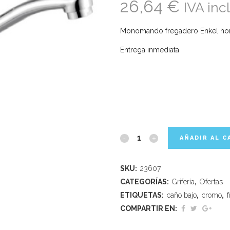
26,64
€
IVA inc
Monomando fregadero Enkel hor
Entrega inmediata
AÑADIR AL C
SKU:
23607
CATEGORÍAS:
Grifería
,
Ofertas
ETIQUETAS:
caño bajo
,
cromo
,
COMPARTIR EN: