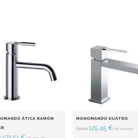
OMANDO ÁTICA RAMÓN
MONOMANDO KUATRO
125,45
€
ER
Desde
IVA incluido
102,51
€
e