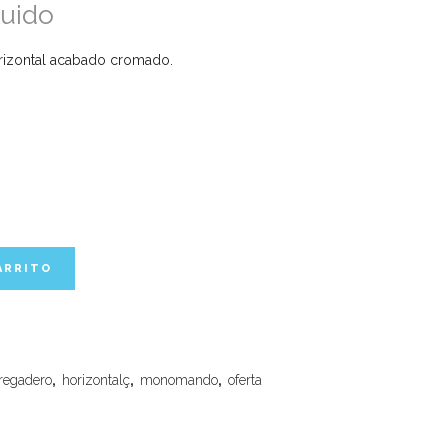
luido
izontal acabado cromado.
ARRITO
fregadero
,
horizontalç
,
monomando
,
oferta