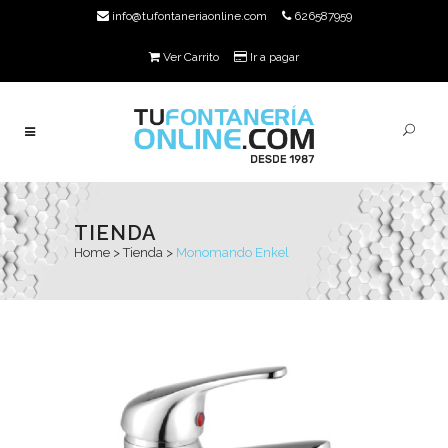
info@tufontaneriaonline.com
626587959
Ver Carrito
Ir a pagar
TIENDA
Home
>
Tienda
>
Monomando Enkel