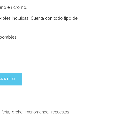
baño en cromo.
exibles incluidas. Cuenta con todo tipo de
aborables.
ARRITO
ifería
,
grohe
,
monomando
,
repuestos