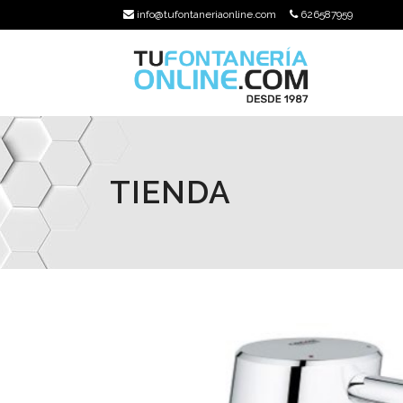
info@tufontaneriaonline.com
626587959
TIENDA