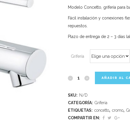
Modelo Concetto, grifería para 
Fácil instalación y conexiones fl
repuestos.
Plazo de entrega de 2 – 3 días l
Grifería
AÑADIR AL C
SKU:
N/D
CATEGORÍA:
Grifería
ETIQUETAS:
concetto
,
cromo
,
Gr
COMPARTIR EN: