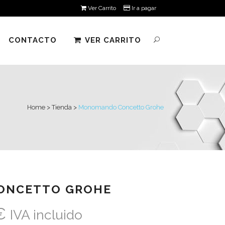
Ver Carrito
Ir a pagar
CONTACTO
VER CARRITO
Home
>
Tienda
>
Monomando Concetto Grohe
ONCETTO GROHE
€
IVA incluido