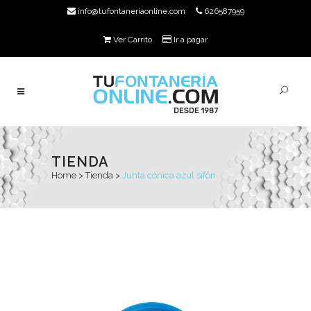
info@tufontaneriaonline.com
626587959
Ver Carrito
Ir a pagar
TIENDA
Home
>
Tienda
>
Junta cónica azul sifón