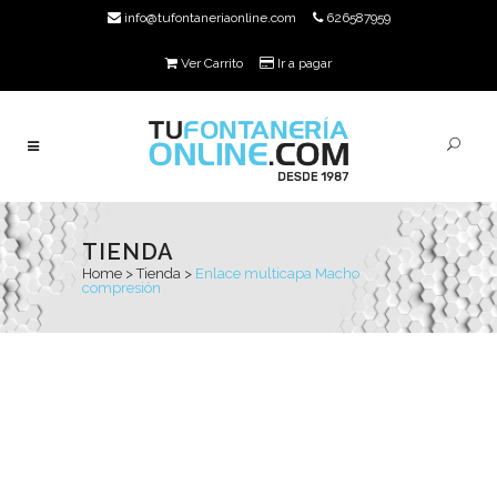
info@tufontaneriaonline.com
626587959
Ver Carrito
Ir a pagar
TIENDA
Home
>
Tienda
>
Enlace multicapa Macho
compresión