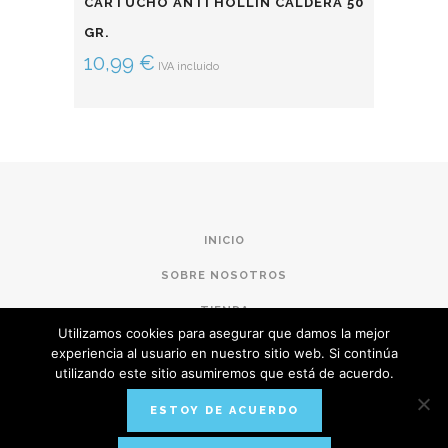
CARTUCHO ANTI HOLLÍN CALDERA 50
GR.
10,99
€
IVA incluido
INICIO
SOBRE NOSOTROS
TIENDA
Utilizamos cookies para asegurar que damos la mejor
CONDICIONES DE COMPRA
experiencia al usuario en nuestro sitio web. Si continúa
utilizando este sitio asumiremos que está de acuerdo.
POLÍTICA DE PRIVACIDAD
ESTOY DE ACUERDO
AVISO LEGAL