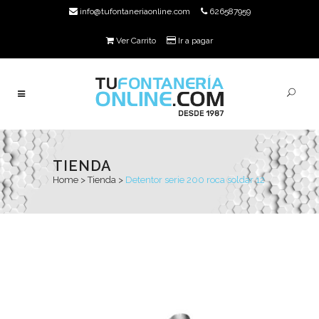
info@tufontaneriaonline.com
626587959
Ver Carrito
Ir a pagar
TIENDA
Home
>
Tienda
>
Detentor serie 200 roca soldar 12